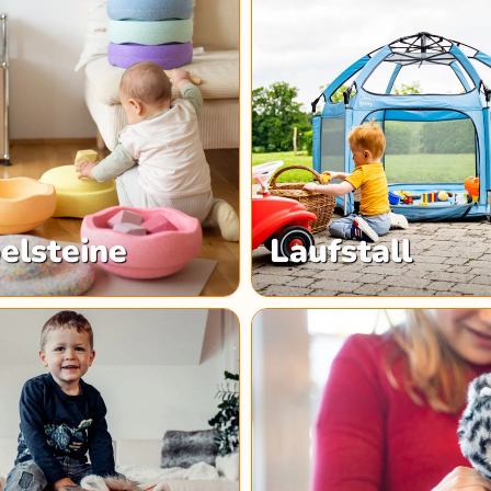
elsteine
Laufstall