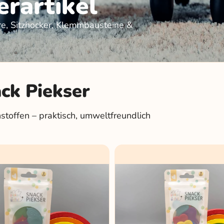
erartikel
re, Sitzhocker, Klemmbausteine &
ack Piekser
offen – praktisch, umweltfreundlich