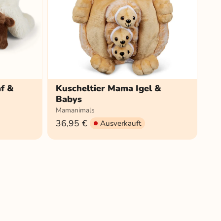
f &
Kuscheltier Mama Igel &
Babys
Mamanimals
36,95 €
Ausverkauft